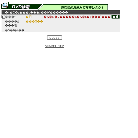
�^�C�g��
�o���ғ�
�W������
���^
�䂤
�A�N�V�����E�A�h�x���`���[
����g
���N��
���푈
�S�l�a��
SEARCH TOP