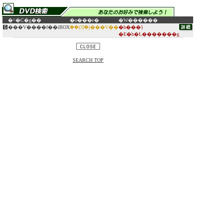
�^�C�g��
�o���ғ�
�W������
���V����f��iBOX
��(3)�̂݁j���V��
�h���}
�E�h�L�������g
SEARCH TOP