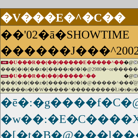
�V���E�^�C��
��'02�ā�SHOWTIME
������J���^200
�U���R��(��)�����E�����^��
�@
���[�i�[��z�[����r�f�I�@2980�~or���
�U���R��(��)�����^��
�@
���[�i�[��z�[����r�f�I�@�����^���̂݁@
�����o�[�W�����^���������֔Łi�s�u�
�ē�:�g����f�C
�w��:�E�C����X
�[�t�B�@���l��