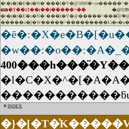
�\�j�[�E�s�N�`���[�Y�@3800�~or�����
�T��21��(��)�����^��
�@
�\�j�[�E�s�N�`���[�Y�@�����^���̂݁@�@
�����o�[�W�����^���������֔Łi�s�u�
�ē�:�X�e�B�[�
�w��:�o��:�A�
400���h���̈�Y�
�l�C�X�^�[�A�A
INDEX
�}�[�T�̍K�����V