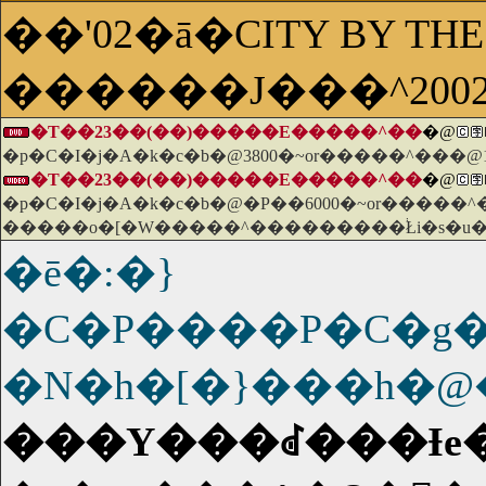
��'02�ā�CITY BY THE
������J���^200
�T��23��(��)�����E�����^��
�@
�p�C�I�j�A�k�c�b�@3800�~or�����^���@
�T��23��(��)�����E�����^��
�@
�p�C�I�j�A�k�c�b�@�P��6000�~or�����^
�����o�[�W�����^���������֔Łi�s�u�
�ē�:�}
�C�P����P�C�g
�N�h�[�}���h�