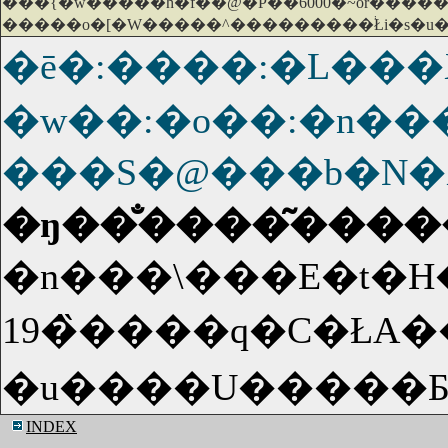
���{�w�����h�f��@�P��6000�~or�����
�����o�[�W�����^���������֔Łi�s�u�
�ē�:����:�L��
�w��:�o��:�n��
���S�@���b�N�
�n���\���E�t�H
19�̏����q�C�ŁA
INDEX