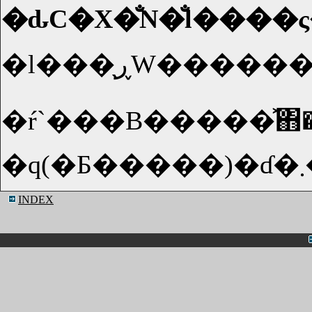
�ԃC�X�̐N�̐l���
�l���̖ڕW�����������N�̍Đ�������A�u��H�v�̉������F�剉
�ŕ`���B�����͐΋����A�K�������ق��B�{�N�V���O�ɑł����ޑ���(����)�́A��ʎ��̂ŉ����g�
INDEX