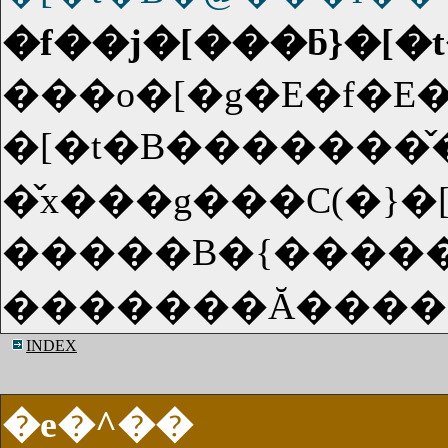
�f��j�[���ƃ}�
���o�[�g�E�f�E�
�[�t�B�������̌�y
�̌x���g���C(�}�
�����B�{�����߂���߂���ɂȂ�
INDEX
�e�^��