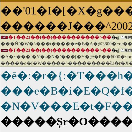
��'01�I�[�X�g���
������J���^200
�T��23��(��)����������^��
�@
���Ńf�W�^���t�����e�B�A�@3800�~or�
�T��23��(��)����������^��
�@
�A�~���[�Y�s�N�`���[�Y�@�P��6000�~
�����o�[�W�����^���������֔Łi�r�X�
�ē�:�r�{:�T���h
���e�B�i�E�Q�f
�N�V���E�t�F��
�����Șr�O����