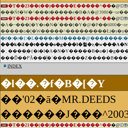
�T��23��(��)�����E�����^��
�@
���Ńf�W�^���t�����e�B�A�@3980�~or
�T��23��(��)�����E�����^��
�@
�A�~���[�Y�s�N�`���[�Y�@�P��6000�~
�����o�[�W�����^���������֔Łi�s�u�
�ē�:�r�{:�L����e�M�����@�������
���k�Ƌ��t����o�g���I
�؍�����̖{�i�I�A�N�V�����B�u�}�g���b�N�X�v��f�i�Ƃ�����n�f�Ȋi���V�[�����������B���p�⋭�͂ȁg�C�h�𑀂鐶�k�Ƌ��t�������e�������𑱂���ΎR���B�w�������낤
���Ď��߂Ă���͔̂�`�������Z���
INDEX
�l��.�f�B�[�Y
��'02�ā�MR.DEEDS
������J���^200
�T��21��(��)�����E�����^��
�@