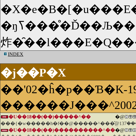
�X�e�B�[�u���E
�ŋߖ����̊Ď��Љ���ŐV�u�e�w���ڂŕ`�����r�e�T�X�y���X�B�����́u�f�A�f�r���v�̃R�����E�t�@�����B2054�N�̃��V���g���́A���R�ɎE�l��h���ƍߗ\�m�V�X�e���ɂ��A�E�l�̂Ȃ��Љ�ɂȂ��Ă����B�V�X�e�����Ǘ�����ƍߗ\�h�ǂ̎�C�A���_�[�g���i�N���[�Y�j�́A�ƍߗ\�m�V�X�e���ɂ��A������36���Ԉȓ��Ɍ����m�
INDEX
�j��P�X
��'02�ĥ�p��Ɓ�K-19
������J���^200
�U��18��(��)�����^��
�@
���{�w�����h�f��@�����^���̂݁@137��
�U��18��(��)����������^��
�@