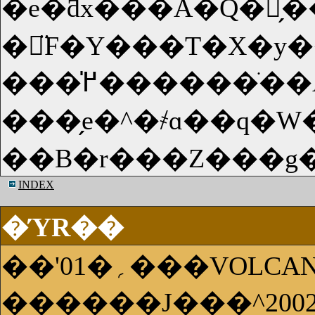
�e�ƌx���A�Q�̗
�ِ̈F�Y���T�X�y
���̍߂������ׂ��A�Y���Ƃ��Đ�����r���Z���g(�f��j�[��)�B�ނ��S�����鎖
���̗e�^�҂ɑ��q�
INDEX
�ΎR��
��'01�؍���VOLC
������J���^200