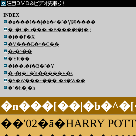
INDEX
�n���[��|�b�^�[�Ɣ閧�̕���
�}�C�m���e�B����|�[�g
�j��P�X
�V���E�^�C��
�e�^��
�ΎR��
�l��.�f�B�[�Y
�}�[�T�̍K�����V�s
�S�W���~���J�S�W��
�`�h�j�h
�n���[��|�b�^�
��'02�ā�HARRY POTTE