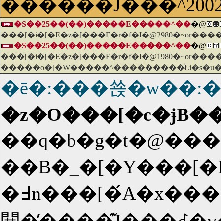
������J���^200
�S��25��(��)�����E�����^��
�@
���[�i�[�E�z�[���E�r�f�I�@2980�~or��
�S��25��(��)�����E�����^��
�@
���[�i�[�E�z�[���E�r�f�I�@1980�~or��
�����o�[�W�����^���������֔Łi�s�u�
�ē�:���쑍�w��:
��q�b�g�t�@���^�W�[�E�V���[�Y�̑�
��B�_�[�Y���[�Ƃɖ߂�A�ċx�݂��߂����Ă����n���[�i���h�N���t�j�̂��ƂɁA�d���h�r�[�i���^�W���[���Y�j������ꂽ�B�z�O���[�c���@���p�w�Z�ɖ߂�Ȃƌx�����邪�A�V�
�߃n���[�́A�x���𖳎����āA�e�F�����i�O�����g�j�ƂƂ��Ɋw�Z�ɖ߂��Ă��܂��B�Q�N���ɂȂ����n���[�́A�O�w���̊��􂩂�V���������̃q�[���[�ɂȂ��Ă����B�����A�V�N�x�̍Z���ł͖��C���ȏo�����������B�n���[�����ɕ�������s�g�Ȑ���A�ǂɌ�����u�
閧�̕����͊J���ꂽ�