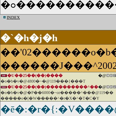
�ߋ���������
INDEX
�`�h�j�h
��'02������o�
������J���^200
�U��25��(��)����
�@
�o�b�v�@4800�~�@119���{���T
�U��25��(��)����������^��
�@
�o�b�v�@�P��6000�~or�����^���@119��
�����o�[�W�����^�r�X�^�T�C�Y
�ē�:�r�{:�V��