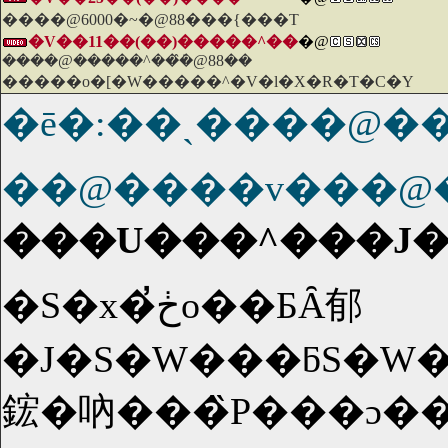
����@6000�~�@88���{���T
�V��11��(��)�����^��
�@
����@�����^���̂݁@88��
�����o�[�W�����^�V�l�X�R�T�C�Y
�ē�:��ˏ����@����:�x�R�Ȍ�@
��@����v���@
���U���^���J�
�S�x�ڂ̓o��ƂȂ郁
�J�S�W���ƃS�W�
鋐�吶���̏P���ɔ�