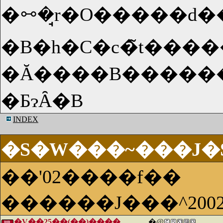
�ꗬ�̘r�O�����d
�B�h�C�c�̃t���
�Ă����B������A�o�����̎����Ă��܂��A
�ƂɂȂ�B
INDEX
�S�W���~���J�
��'02����f��
������J���^200
�V��25��(��)����
�@