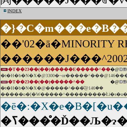
INDEX
�}�C�m���e�B��
��'02�ā�MINORITY R
������J���^200
�T��23��(��)�����E�����^��
�@
�t�H�b�N�X�@3300�~or�����^���@146��
�T��23��(��)�����^��
�@
�t�H�b�N�X�@�����^���̂݁@146��
�����o�[�W�����^���������֔Łi�s�u�
�ē�:�X�e�B�[�