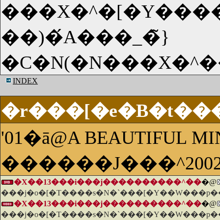
���X�^�[�Y���
��)�́A���_�̃}
INDEX
�r���[�e�B�t��
'01�ā@A BEAUTIFUL MI
������J���^200
�X��13���i���j����������^��
�@
���j�o�[�T����s�N�`���[�Y��W���p��
�X��13���i���j����������^��
�@
���j�o�[�T����s�N�`���[�Y��W���p��