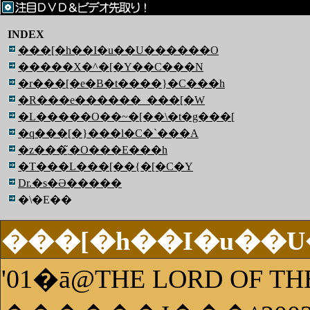
INDEX
���[�h��I�u��U������O
�����X�^�[�Y��C���N
�r���[�e�B�t����}�C���h
�R���e������_���[�W
�L�����O��~�[��\�t�g���[
�q���[�}���l�C�`���A
�z���܂�̃O���E���h
�T���L���[��{�[�C�Y
Dr.�s�Ə�����
�\�E��
���[�h��I�u��
'01�ā@THE LORD OF TH