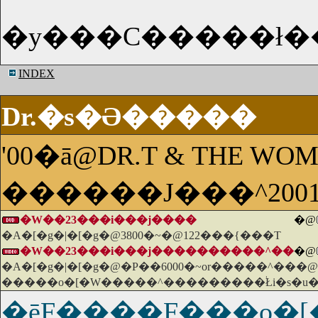
INDEX
Dr.�s�Ə�����
'00�ā@DR.T & THE WO
������J���^200
�W��23���i���j����
�@
�A�[�g�|�[�g�@3800�~�@122���{���T
�W��23���i���j����������^��
�@
�A�[�g�|�[�g�@�P��6000�~or�����^���@
�����o�[�W�����^���������֔Łi�s�u�
�ēF����F���o�