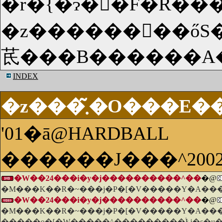
�r�{�ɂ��ِF�R��
�z�������ُ�őS�g�тނ������̃��C���i�A�[�N�G�b�g�j�́A�_�o���Ȕ��m�l�C�T��(��
INDEX
�z���܂�̃O���E
'01�ā@HARDBALL
������J���^200
�W��24���i�y�j����������^��
�@
�M���K��R�~���j�P�[�V�����Y�A���|
�W��24���i�y�j����������^��
�@
�M���K��R�~���j�P�[�V�����Y�A���|
�����o�[�W�����^���������֔Łi�s�u�