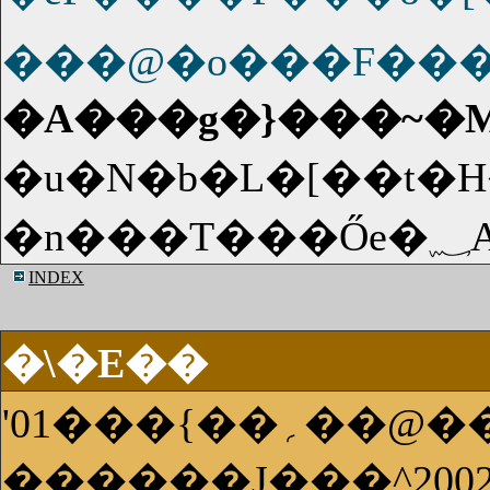
���@�o���F���
�u�N�b�L�[��t�
INDEX
�\�E��
'01���
������J���^20