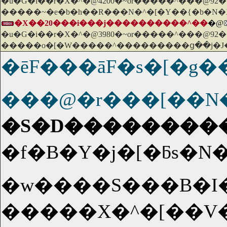
�u�G�i��r�X�^�@4200�~or�����^���@92
�����~�e�b�h��R���N�^�[�Y��{�b�N�
�X��20���i���j����������^��
�@
�u�G�i��r�X�^�@3980�~or�����^���@92
�����o�[�W�����^���������ց��j�J�
�ēF���āF�s�[
���@�r���[��N
�S�D���������X
�f�B�Y�j�[�ƃs�
�����X�^�[��V�