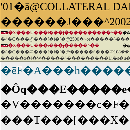
'01�ā@COLLATERAL D
������J���^200
�X���U���i���j����������^��
�
�^�C���@���[�i�[�@2500�~or�����^���
�X���U���i���j�����^��
�
�^�C���@���[�i�[�@�����^���̂݁@108��
�����o�[�W�����^���������֔Łi�s�u�
�ēF�A���h����
�Ȏq���E�����e��
�V�������c�F�l
���T���[���X���h���̏��h���