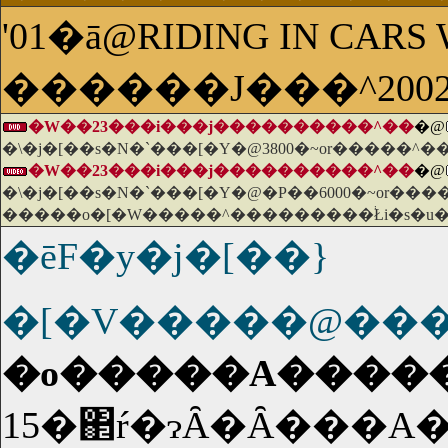
'01�ā@RIDING IN CARS
������J���^200
�W��23���i���j����������^��
�@
�\�j�[��s�N�`���[�Y�@3800�~or�����^�
�W��23���i���j����������^��
�@
�\�j�[��s�N�`���[�Y�@�P��6000�~or���
�����o�[�W�����^���������֔Łi�s�u�
�ēF�y�j�[��}
�[�V�����@���
�o�����A������