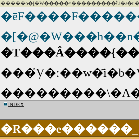
�����o�[�W�����^���������֔Łi�s�u�
�ēF����F����
�[�@�W���h��n
�T���Â����{���
���������\�A�̈
INDEX
�R���e������_