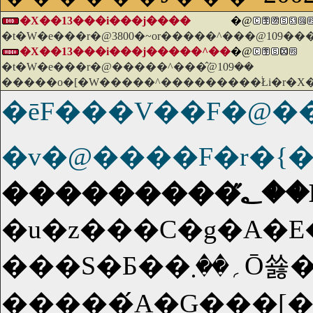
�X��13���i���j����
�@
�t�W�e���r�@3800�~or�����^���@109��
�X��13���i���j�����^��
�@
�t�W�e���r�@�����^���̂݁@109��
�����o�[�W�����^���������֔Łi�r�X�
�ēF���V��F�@
�v�@����F�r�{
�u�z���C�g�A�E
���S�Ƃ��؍��܂Ō쑗���������Y��(����)�́A�r���Ō������D�����Ɋ������܂��B72���Ԃ̑؍݂������ꂽ
�����́A�G���[�