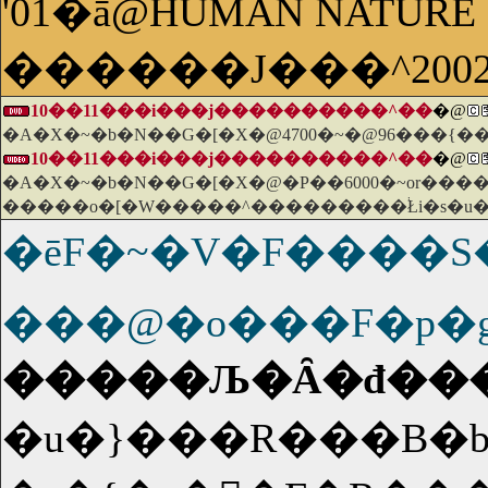
'01�ā@HUMAN NATURE
������J���^20
10��11���i���j����������^��
�@
�A�X�~�b�N��G�[�X�@4700�~�@96���{�
10��11���i���j����������^��
�@
�A�X�~�b�N��G�[�X�@�P��6000�~or���
�����o�[�W�����^���������֔Łi�s�u�
�ēF�~�V�F����
���@�o���F�p�
�����Љ�Ȃ�đ���
�u�}���R���B�b