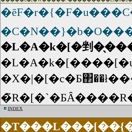
�ēF�r�{�F�u�
�C�N��}�b�O��
�L�A�k�[�剉�̖��
�X�|�[�c�Ƃ΂��ł������؋��ԍς̂
�̃R�[�`�ƂȂ����
INDEX
�T���L���[��{�