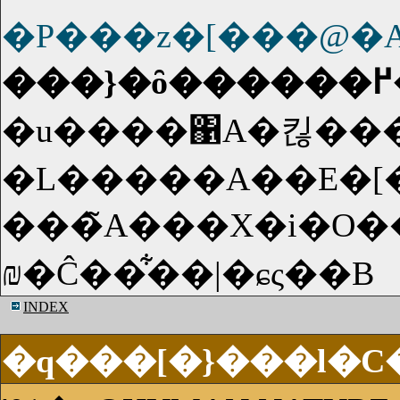
�P���z�[���@�
�u����΁A�킪���^
�L�����A��E�[
���̃A���X�i�O���A
₪�Ĉ��͋��|�ɕς��B
INDEX
�q���[�}���l�C