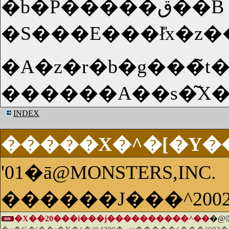
�b�P�����ق��B
�S���E���ł̎x�z��
�A�z�r�b�g���̃
INDEX
�����X�^�[�Y�
'01�ā@MONSTERS,INC.
������J���^20
�X��20���i���j����������^��
�@