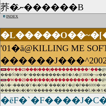
荞�ނ̂������B
INDEX
�L�����O��~�[�
'01�ā@KILLING ME SOF
������J���^200
�W��23���i���j����������^��
�@
���Ńf�W�^���t�����e�B�A�@3800�~or�
�W��23���i���j����������^��
�@
�A�~���[�Y�s�N�`���[�Y�@�P��6000�~
�����o�[�W�����^���������֔Łi�r�X�
�ēF�`�F����J�