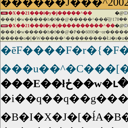
������J���^20
�X��21���i�y�j�����^��
�@
���{�w�����h�f��@�����^���̂݁@178��
�X��21���i�y�j����������^��
�@
���{�w�����h�f��@�P��6000�~or�����
�����o�[�W�����^���������֔Łi�s�u�
�ēF����F�r�{�
���u��^�C���[
���E��łڂ
�i��q��q��g���[�L���̐��E�I
�B�I�X�J�[�ł́A�B�e�܂��ȏ܂ȂǂS����ɋP�����B�o���́u�f�B�[�v��C���p�N�g�v�̃C���C�W����E�b�h�A�u�_�C�����l�v�̃r�S����[�e���Z���A�u�t�