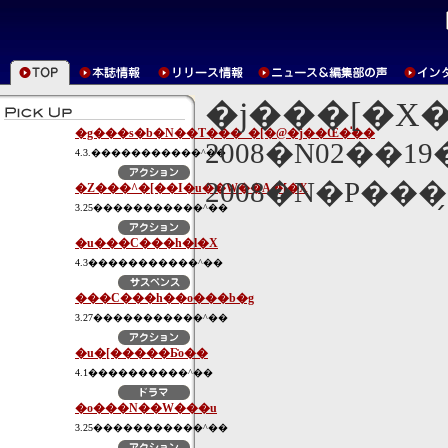
�j���[�X
�g���s�b�N��T���_�[�@�j��Œ�̍��
2008�N02��1
4.3.�����������^��
�Z���^�[��I�u��W��A�[�X
3.25�����������^��
�u���C���h�l�X
4.3�����������^��
���C���h��o���b�g
3.27�����������^��
�u�[�����Ƃ̎o��
4.1����������^��
�o���N��W���u
3.25�����������^��