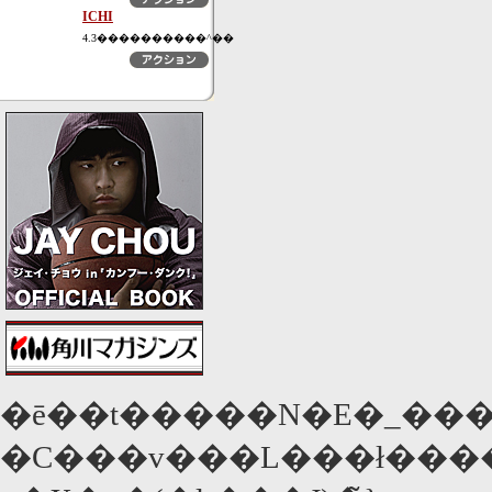
ICHI
4.3����������^��
�ē��t�����N�E�_��
�C���v���L���ł����A���̂