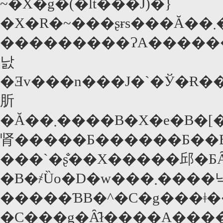
~�X�g�(�ӏt���J)�̃}
�X�R�~���ʂɍs���Ă��܂����B�O�Q�삪�����삾
���������ɁA�������͂�܂Ȃ����Č����Ȃ��
낤
�Ǝv���n���J�`�Ў�Ɍ�
肵
�Ă��܂����B�X�e�B�[�u���E�L���O�͂��Ƃ��ƃz���[�����̖��
肾�����Ƃ������Ƃ��
���`�ʂ̐��X�����邱�Ƃ
�B�҂Ȕo�D�w���܂����낵
�����ƁB�^�C�g���ǂ�
�C���g�Ȃ̂ł����A�����̓X�e�B�[�u���E�L���O�