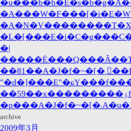
�u���b�h�E�s�b�g�A�
�A���W�F���[�i�E�W
�A�N�V��������T�X�y�
�L�[���E�i�C�g���C�A
�|
�����Ė���Q���Ȃ��T�
��81��A�J�f�~
"�d�]���E"�ɕY���f���
�p���
archive
2009年3月