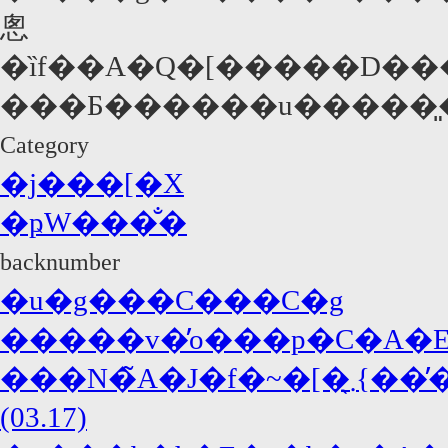
悤
�ȉf��A�Q�[�����D���
���Ƃ������u�����͈�ؖ
Category
�j���[�X
�ҏW���̐�
backnumber
�u�g���C���C�g
�����v�̓o���p�C�A�E�
���N�̃A�J�f�~�[�܂̖{���̓W���j�[�E�f�b�v�A�΍R�̓f�B�J�v���I!?
(03.17)