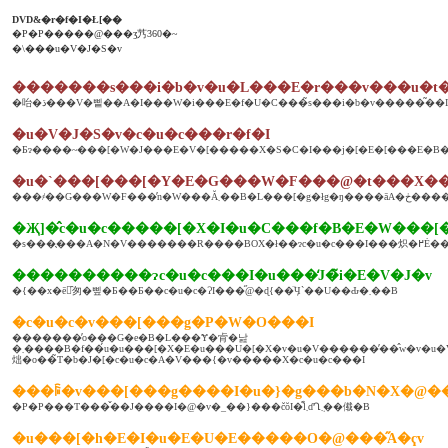
DVD&�r�f�I�Ł[��
�P�P�����@���ʒ艿360�~
�\���u�V�J�S�v
�������s���i�b�v�u�L���E�r���v���u�t
�咍�ڌ���V�삩��A�I���W�i���E�f�U�C���̃s���i�b�v�����͂��I
�u�V�J�S�v�c�u�c���r�f�I
�u�`���[���[�Y�E�G���W�F���@�t���X��
���҂��G���W�F���̓n
�Җ]�̂c�u�c�����[�X�I�u�C���f�B�E�W���[
�s���̖���A�N�V�������R���
����������ɂc�u�c���I�u���̒J�̃i�E�V�J�v
�{��x�ē̑匆�삪�Ƃ��Ƃ��c�u�c�ɁI���̋@�ɖ{��̈Ӌ`��U��Ԃ�܂��B
�c�u�c�v���[���g�P�W�O���I
�������̓o���G�e�B�L���Ɏ�肻�낦
�܂����B�f��́u�u���[�X�E�u���U�[�X�v�u�V������̕��̂w�v�u�V���S���ɐ��܂�āv�u�X�e�B���O�v�u�I�[�����v�u�U�E�t���C�v�u�{�[�C�Y�E�h���g�E�N���C�v�A�x�b�J���
炪�o��̃T�b�J�[�c�u�c�A�V���{�v�����X�c�u�c���I
���ꌔ�v���[���g����I�u�}�g���b�N�X�@�
�P�P���T���̌��J����I�@�v�_��}���čŏI�͊ӏ܂ɗՂ݂܂��傤�B
�u���[�h�E�I�u�E�U�E�����O�@���̋A�ҁv