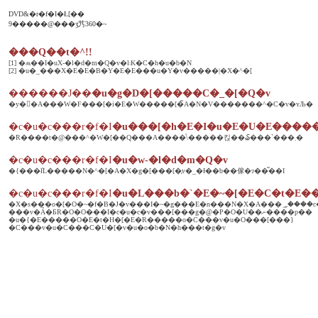
DVD&�r�f�I�Ł[��
9�����@���ʒ艿360�~
���Q��t�^!!
[1] �ʍ��I�uX-�l�d�m�Q�v�ӏ܃K�C�h�u�b�N
[2] �u�_���X�E�E�B�Y�E�E���u�Y�v�����|�X�^�[
������J��
�u�g�D�[�����C�_�[�Q�v
�y�􂷂�A���W�F���[�i�E�W�����[�̃A�N�V�������^�C�v�ʏЉ�
�c�u�c���r�f�I
�u���[�h�E�I�u�E�U�E�����
�R����t�@���^�W�[��Q���A����̍\�����킩��₷���`���܂�
�c�u�c���r�f�I
�u�w-�l�d�m�Q�v
�{���ł̓L�����N�^�[�A�X�g�[���[�̗v�_�Ɨ��b��傢�ɂ��͂��I
�c�u�c���r�f�I
�u�L���b�`�E�~�[�E�C�t�E�
�X�s���o�[�O�~�f�B�J�v���
���v�Ȃ�ƂR�O�O���I�c�u�c�v���[���g�@�P�O�U��ނ����p��
�u�{�E�����O�E�t�H�[�E�R�����o�C���v�u�O���[���}
�C���v�u�C���C�U�[�v�u�o�b�N�h���t�g�v